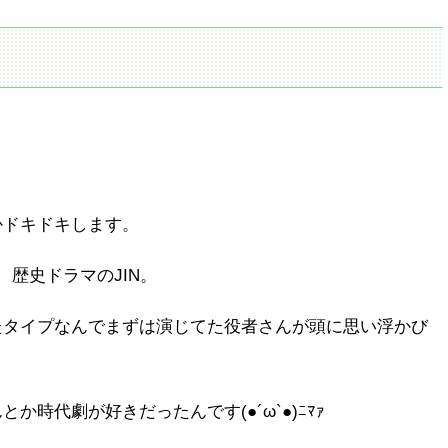
！
かドキドキします。
歴史ドラマのJIN。
たタイプなんでまずは演じてた役者さんが頭に思い浮かび
時代劇が好きだったんです(●´ω`●)ﾆﾏｧ