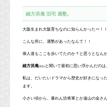
緒方洪庵 旧宅 適塾。
大阪生まれ大阪育ちなのに知らんかったー！
こんな所に、適塾があったなんて！！
偉人達もここを歩いてたのか？と思うとなん
緒方洪庵
と聞いて最初に思い浮かんだのは、
(先生)
私は、だいたいドラマから歴史が好きになっ
ます。
小さい頃から、暴れん坊将軍とか遠山の金さんとか