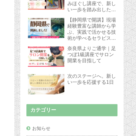
みほぐし講座で、新し
い一歩を踏み出した受
講生さん
【静岡県で開講】現場
経験豊富な講師から学
ぶ、実践で活かせる技
術が学べるセラピスト
スクール
奈良県よりご通学｜足
つぼ1級講座でサロン
開業を目指して
次のステージへ。新し
い一歩を応援する1日
カテゴリー
お知らせ