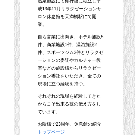
温泉施設にて修行後に独立し平
成13年11月リラクゼーションサ
ロン休息館を天満橋駅にて開
業。
自ら営業に出向き、ホテル施設5
件、商業施設1件、温浴施設2
件、スポーツジム2件とリラクゼ
ーションの委託やカルチャー教
室などの施設様からリラクゼー
ション委託をいただき、全ての
現場に立つ経験を持つ。
それぞれの現場を経験してきた
からこそ出来る技の伝え方をし
ています。
お陰様で23周年。休息館の紹介
トップページ