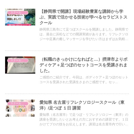
【静岡県で開講】現場経験豊富な講師から学
スクールについて
ぶ、実践で活かせる技術が学べるセラピストス
クール
静岡県三島市にて足つぼスクールを開講しました。静岡県で
は、過去に浜松などでの開講実績があります。リフレクソロ
ジーや足裏の癒しマッサージを学びたい方はまずはお気軽に
お問い合わせください。歴29年のセラピストから直接学べる
スクールです。
（転職のきっかけになればと…）摂津市よりボ
スクールについて
ディケア＋足つぼのセットコースを受講されま
した。
ご感想のご紹介です。今回は、ボディケア＋足つぼのセット
コースを受講された受講生さまのご感想です。セッ...
愛知県 名古屋リフレクソロジースクール（東
スクールについて
洋）/足つぼ １日 講習
愛知県（名古屋市）で足つぼ・リフレクソロジー（東洋）の
講座を受講したいとお考えの方におすすめの講習です。１日
かけてプロの技をお伝えします。講習は名古屋市内で行いま
す。身近な方にやってあげたい方やサロンのメニューにして
みたい方に向けた講習の内容を記載したブログです。