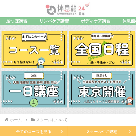
足つぼ講習
リンパケア講習
ボディケア講習
休息館
ホーム
スクールについて
全てのコースを見る
スクール生ご感想