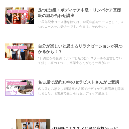
足つぼ1級・ボディケア中級・リンパケア基礎
スクールについて
級の組み合わせ講座
18周年記念コース休息館では、18周年記念コースとして、3
つのコースをご提供中です。今回は、その中の...
自分が楽しいと思えるリラクゼーションが見つ
スクールについて
かるかも！？
1日講座を再受講（リンパと足つぼ）スクールを運営してい
て嬉しい事の１つに、卒業生さんがもう一度別のコ...
名古屋で歴約10年のセラピストさんがご受講
スクールについて
名古屋もみほぐし1日講座名古屋でボディケア1日講座を開講
しました。名古屋で受けられるボディケア講座は...
休職中にオススメな民間資格/セラピ