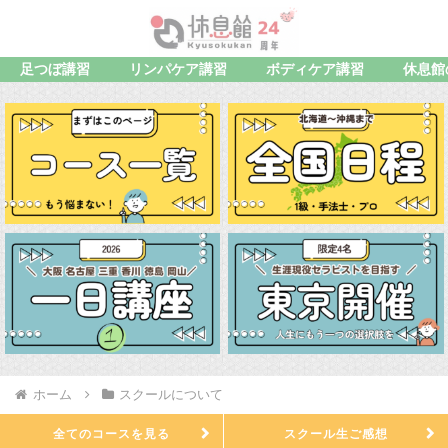
足つぼ講習
リンパケア講習
ボディケア講習
休息館
ホーム
スクールについて
全てのコースを見る
スクール生ご感想