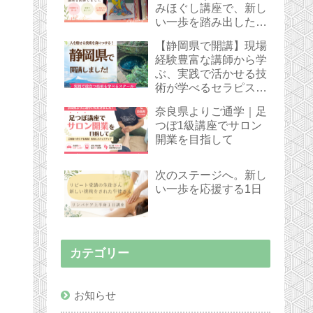
みほぐし講座で、新し
い一歩を踏み出した受
講生さん
【静岡県で開講】現場
経験豊富な講師から学
ぶ、実践で活かせる技
術が学べるセラピスト
スクール
奈良県よりご通学｜足
つぼ1級講座でサロン
開業を目指して
次のステージへ。新し
い一歩を応援する1日
カテゴリー
お知らせ