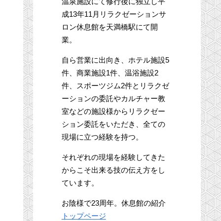
温泉施設にて修行後に独立し平
成13年11月リラクゼーションサ
ロン休息館を天満橋駅にて開
業。
自ら営業に出向き、ホテル施設5
件、商業施設1件、温浴施設2
件、スポーツジム2件とリラクゼ
ーションの委託やカルチャー教
室などの施設様からリラクゼー
ション委託をいただき、全ての
現場に立つ経験を持つ。
それぞれの現場を経験してきた
からこそ出来る技の伝え方をし
ています。
お陰様で23周年。休息館の紹介
トップページ