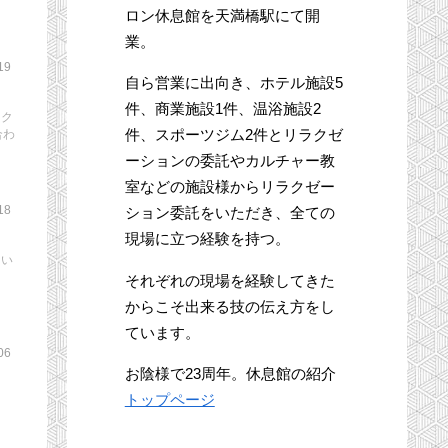
ロン休息館を天満橋駅にて開
業。
19
自ら営業に出向き、ホテル施設5
件、商業施設1件、温浴施設2
スク
件、スポーツジム2件とリラクゼ
合わ
ーションの委託やカルチャー教
室などの施設様からリラクゼー
18
ション委託をいただき、全ての
現場に立つ経験を持つ。
つい
それぞれの現場を経験してきた
からこそ出来る技の伝え方をし
ています。
06
お陰様で23周年。休息館の紹介
トップページ