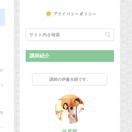
に
講師紹介
07
講師の伊藤夫婦です。
より
06
い
休息館