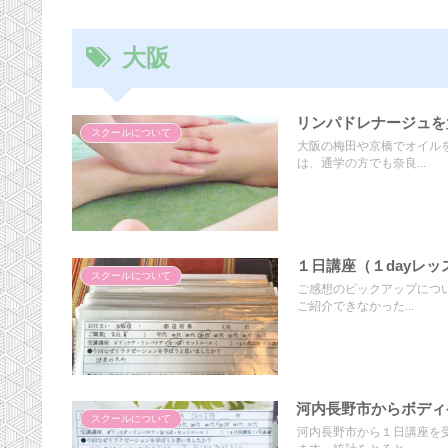
大阪
リンパドレナージュを
スクールについて
大阪の梅田や京橋でオイル
は、通学の方でも奈良...
１日講座（１dayレ
スクールについて
ご感想のピックアップにつ
ご紹介できなかった...
河内長野市からボディ
スクールについて
河内長野市から１日講座を