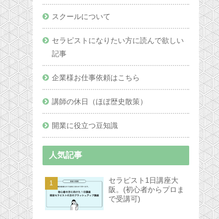
スクールについて
セラピストになりたい方に読んで欲しい
記事
企業様お仕事依頼はこちら
講師の休日（ほぼ歴史散策）
開業に役立つ豆知識
人気記事
セラピスト1日講座大
阪。(初心者からプロま
で受講可)