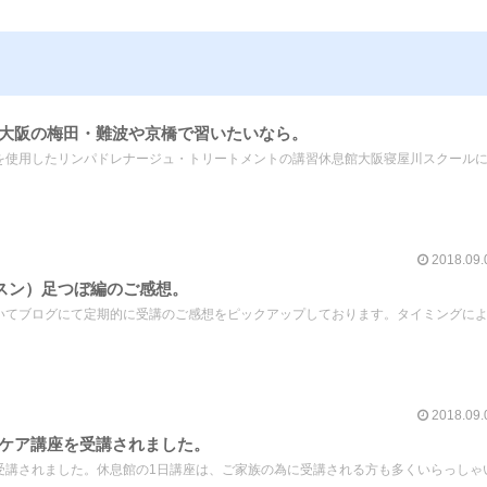
大阪の梅田・難波や京橋で習いたいなら。
を使用したリンパドレナージュ・トリートメントの講習休息館大阪寝屋川スクール
2018.09.
ッスン）足つぼ編のご感想。
いてブログにて定期的に受講のご感想をピックアップしております。タイミングに
2018.09.
ケア講座を受講されました。
受講されました。休息館の1日講座は、ご家族の為に受講される方も多くいらっしゃ