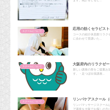
ます。統計をとると...
応用の効くセラピスト
スクールについて
コースの紹介休息館リラク
に合わせて受講いた...
大阪府内のリラクゼー
スクールについて
新しい講座の形をご提案お
す。・足つぼ出張講座...
リンパケアスクール（
スクールについて
リンパマッサージスクール
ア講座を大阪でお探しの方