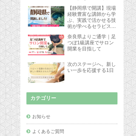
講生さん
【静岡県で開講】現場
経験豊富な講師から学
ぶ、実践で活かせる技
術が学べるセラピスト
スクール
奈良県よりご通学｜足
つぼ1級講座でサロン
開業を目指して
次のステージへ。新し
い一歩を応援する1日
カテゴリー
お知らせ
よくあるご質問