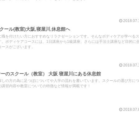
2018.07.
ール(教室)大阪,寝屋川,休息館へ
に職を付けたい方におすすめなリラクゼーションです。そんなボディケアが学べる
す。ボディケアコースには、1日講座から1級講座、さらには手法士講座など目的に
コースがございます。
2018.07.
ジーのスクール（教室） 大阪 寝屋川にある休息館
探しの方の為に足つぼについてや入学の流れを書いています。スクールの選び方に
の講習内容や教室についての特徴など情報が満載です！
2018.07.