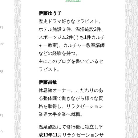
伊藤ゆう子
歴史ドラマ好きなセラピスト。
21
ホテル施設２件、温浴施設2件、
スポーツジム2件(うち1件カルチ
好み
ャー教室)、カルチャー教室講師
などの経験を持つ。
主にこのブログを書いているセ
ラピスト。
28
伊藤昌敏
ま
休息館オーナー。こだわりのあ
る整体院で働きながら様々な資
格を取得し、リラクゼーション
業界大手企業へ就職。
21
温泉施設にて修行後に独立し平
パケ
成13年11月リラクゼーションサ