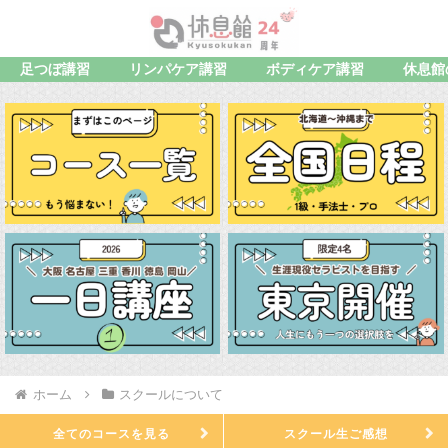
足つぼ講習
リンパケア講習
ボディケア講習
休息館
ホーム
スクールについて
全てのコースを見る
スクール生ご感想