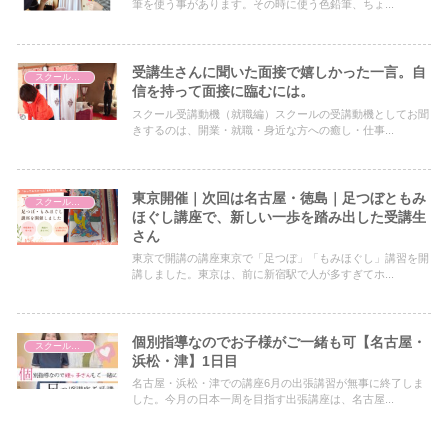
筆を使う事があります。その時に使う色鉛筆、ちょ...
受講生さんに聞いた面接で嬉しかった一言。自
スクールについて
信を持って面接に臨むには。
スクール受講動機（就職編）スクールの受講動機としてお聞
きするのは、開業・就職・身近な方への癒し・仕事...
東京開催｜次回は名古屋・徳島｜足つぼともみ
スクールについて
ほぐし講座で、新しい一歩を踏み出した受講生
さん
東京で開講の講座東京で「足つぼ」「もみほぐし」講習を開
講しました。東京は、前に新宿駅で人が多すぎてホ...
個別指導なのでお子様がご一緒も可【名古屋・
スクールについて
浜松・津】1日目
名古屋・浜松・津での講座6月の出張講習が無事に終了しま
した。今月の日本一周を目指す出張講座は、名古屋...