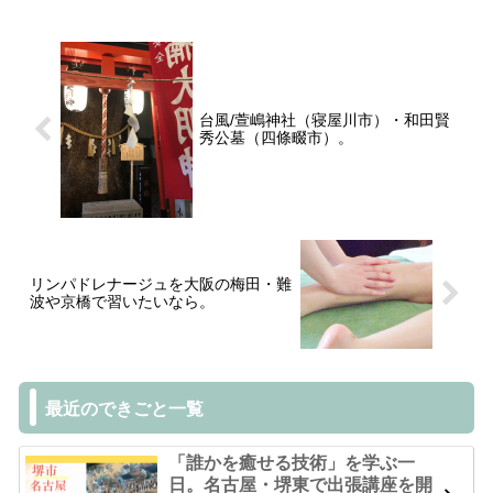
台風/萱嶋神社（寝屋川市）・和田賢
秀公墓（四條畷市）。
リンパドレナージュを大阪の梅田・難
波や京橋で習いたいなら。
最近のできごと一覧
「誰かを癒せる技術」を学ぶ一
日。名古屋・堺東で出張講座を開