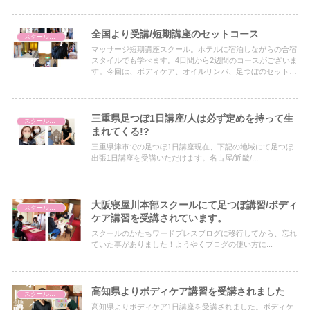
す。
全国より受講/短期講座のセットコース
スクールについて
マッサージ短期講座スクール。ホテルに宿泊しながらの合宿
スタイルでも学べます。4日間から2週間のコースがございま
す。今回は、ボディケア、オイルリンパ、足つぼのセットコ
ースを愛知県から9日間をかけて学ばれたスクール生さんの
ご感想です。
三重県足つぼ1日講座/人は必ず定めを持って生
スクールについて
まれてくる!?
三重県津市での足つぼ1日講座現在、下記の地域にて足つぼ
出張1日講座を受講いただけます。名古屋/近畿/...
大阪寝屋川本部スクールにて足つぼ講習/ボディ
スクールについて
ケア講習を受講されています。
スクールのかたちワードプレスブログに移行してから、忘れ
ていた事がありました！ようやくブログの使い方に...
高知県よりボディケア講習を受講されました
スクールについて
高知県よりボディケア1日講座を受講されました。ボディケ