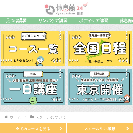
足つぼ講習
リンパケア講習
ボディケア講習
休息館
ホーム
スクールについて
全てのコースを見る
スクール生ご感想