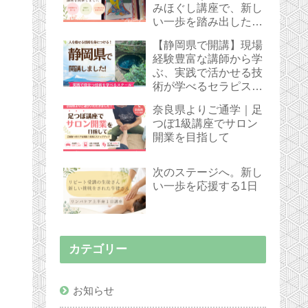
みほぐし講座で、新し
い一歩を踏み出した受
講生さん
【静岡県で開講】現場
経験豊富な講師から学
ぶ、実践で活かせる技
術が学べるセラピスト
スクール
奈良県よりご通学｜足
つぼ1級講座でサロン
開業を目指して
次のステージへ。新し
い一歩を応援する1日
カテゴリー
お知らせ