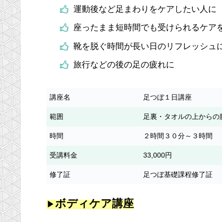
運動後など足まわりをケアしたい人に
座ったまま短時間でも受けられるケア
靴を脱ぐ時間が長い日のリフレッシュ
旅行などの後の足の疲れに
講座名
足つぼ１日講座
範囲
足裏・タオルの上からの
時間
２時間３０分～３時間
受講料金
33,000円
修了証
足つぼ基礎課程修了証
ボディケア講座
▶