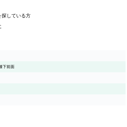
を探している方
に
膝下前面