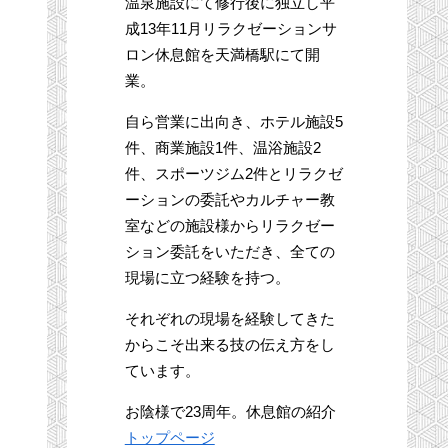
温泉施設にて修行後に独立し平
成13年11月リラクゼーションサ
ロン休息館を天満橋駅にて開
業。
自ら営業に出向き、ホテル施設5
件、商業施設1件、温浴施設2
件、スポーツジム2件とリラクゼ
ーションの委託やカルチャー教
室などの施設様からリラクゼー
ション委託をいただき、全ての
現場に立つ経験を持つ。
それぞれの現場を経験してきた
からこそ出来る技の伝え方をし
ています。
お陰様で23周年。休息館の紹介
トップページ