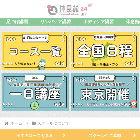
足つぼ講習
リンパケア講習
ボディケア講習
休息館
ホーム
スクールについて
全てのコースを見る
スクール生ご感想