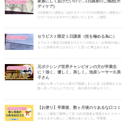
家族にしてあげたいので…1日講座のご感想(ボ
スクールについて
ディケア)
1日講座のご感想をご紹介ボディケアの1日講座のご感想をい
ただいておりますのでご紹介いたします。ご感想...
セラピスト限定１日講座（技を極める為に）
スクールについて
セラピスト限定1日講座セラピストの皆さん！お客様の為に
もっと技術を向上させたい！と思った事はありませ...
元ボクシング世界チャンピオンの方が卒業生
スクールについて
に！強く、優しく、美しく。池原シーサー久美
子さん
出張から帰ってきたら香川で開講しました足つぼ講座から大
阪へ戻ってきたんですけど、前の香川の時もそうだ...
【お便り】卒業後、数ヶ月後のりあるな口コミ
スクールについて
嬉しいご報告三重県にて足つぼ1日講座を受講されたスクー
ル生さまから嬉しいご報告がありました。卒業後、...