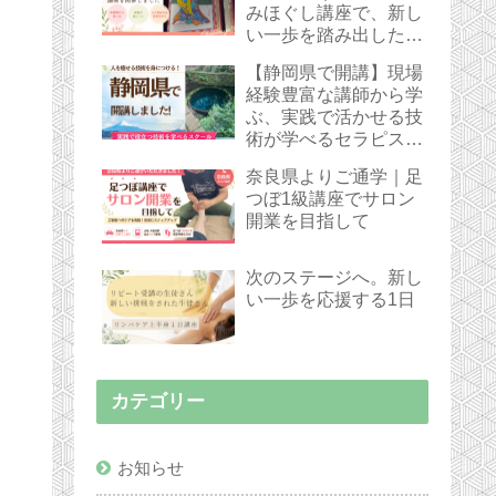
みほぐし講座で、新し
い一歩を踏み出した受
講生さん
【静岡県で開講】現場
経験豊富な講師から学
ぶ、実践で活かせる技
術が学べるセラピスト
スクール
奈良県よりご通学｜足
つぼ1級講座でサロン
開業を目指して
次のステージへ。新し
い一歩を応援する1日
カテゴリー
お知らせ