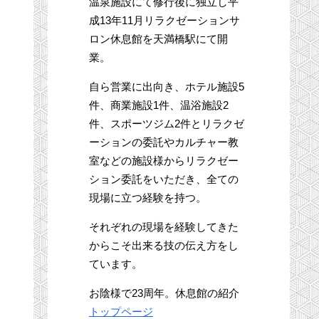
温泉施設にて修行後に独立し平
成13年11月リラクゼーションサ
ロン休息館を天満橋駅にて開
業。
自ら営業に出向き、ホテル施設5
件、商業施設1件、温浴施設2
件、スポーツジム2件とリラクゼ
ーションの委託やカルチャー教
室などの施設様からリラクゼー
ション委託をいただき、全ての
現場に立つ経験を持つ。
それぞれの現場を経験してきた
からこそ出来る技の伝え方をし
ています。
お陰様で23周年。休息館の紹介
トップページ