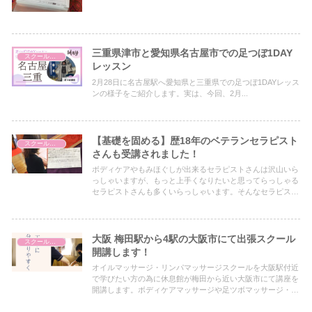
三重県津市と愛知県名古屋市での足つぼ1DAY
スクールについて
レッスン
2月28日に名古屋駅へ愛知県と三重県での足つぼ1DAYレッス
ンの様子をご紹介します。実は、今回、2月...
【基礎を固める】歴18年のベテランセラピスト
スクールについて
さんも受講されました！
ボディケアやもみほぐしが出来るセラピストさんは沢山いら
っしゃいますが、もっと上手くなりたいと思ってらっしゃる
セラピストさんも多くいらっしゃいます。そんなセラピスト
さんにも当スクールのボディケア１日講座はおすすめです。
技の基礎を学びます。
大阪 梅田駅から4駅の大阪市にて出張スクール
スクールについて
開講します！
オイルマッサージ・リンパマッサージスクールを大阪駅付近
で学びたい方の為に休息館が梅田から近い大阪市にて講座を
開講します。ボディケアマッサージや足ツボマッサージ・リ
フレクソロジーなども同時に学べます。