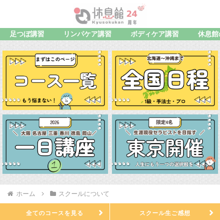
足つぼ講習
リンパケア講習
ボディケア講習
休息館
ホーム
スクールについて
全てのコースを見る
スクール生ご感想