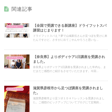
関連記事
【全国で受講できる新講座】ドライフットスパ
スクールについて
講習はじまります！
ドライフットスパえ？夢で山城新伍さんが足つぼを受けに来
たんですけど。さすがに出てこやんやろうと思いな...
【奈良県】よりボディケア1日講座を受講され
スクールについて
ました。
奈良県よりボディケア1日講座を受講されました年内も、ま
だまだご感想のご紹介をさせていただきます。今回...
滋賀県彦根市から足つぼ講座を受講されまし
スクールについて
た。
滋賀県彦根市より足ツボ１ＤＡＹレッスンを受講されまし
た。ご感想のピックアップについてブログにて定期的...