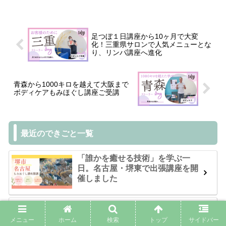
足つぼ１日講座から10ヶ月で大変
化！三重県サロンで人気メニューとな
り、リンパ講座へ進化
青森から1000キロを越えて大阪まで
ボディケアもみほぐし講座ご受講
最近のできごと一覧
「誰かを癒せる技術」を学ぶ一
日。名古屋・堺東で出張講座を開
催しました
東京開催｜次回は名古屋・徳島｜
足つぼともみほぐし講座で、新し
メニュー
ホーム
検索
トップ
サイドバー
い一歩を踏み出した受講生さん