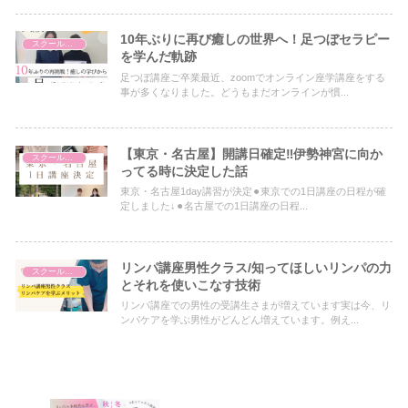
10年ぶりに再び癒しの世界へ！足つぼセラピー
スクールについて
を学んだ軌跡
足つぼ講座ご卒業最近、zoomでオンライン座学講座をする
事が多くなりました。どうもまだオンラインが慣...
【東京・名古屋】開講日確定‼︎伊勢神宮に向か
スクールについて
ってる時に決定した話
東京・名古屋1day講習が決定⚫︎東京での1日講座の日程が確
定しました↓⚫︎名古屋での1日講座の日程...
リンパ講座男性クラス/知ってほしいリンパの力
スクールについて
とそれを使いこなす技術
リンパ講座での男性の受講生さまが増えています実は今、リ
ンパケアを学ぶ男性がどんどん増えています。例え...