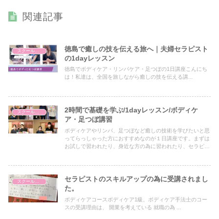
関連記事
徳島で癒しの技を伝える旅へ｜夫婦セラピスト
スクールについて
の1dayレッスン
徳島でボディケア・リンパケア・足つぼの1日講座こんにち
は！私達は、全国を旅しながら癒しの技を伝える講...
2時間で基礎を学ぶ/1dayレッスン/ボディケ
スクールについて
ア・足つぼ講習
ボディケアやリンパ、足つぼなど癒しの技術を学びたいと思
ってらっしゃった方におすすめなのが１日講座です。まずは
お試しで習われたり、身近な方の為に習われたり、セラピス
トさんのスキルアップにもなります。このブログでは１日講
座の詳細をご覧いただけます。
セラピストのスキルアップの為に受講されまし
スクールについて
た。
ボディケアコースボディケア1級、ボディケア手法士のコー
スの受講理由は、 開業を考えている 就職の為 ...