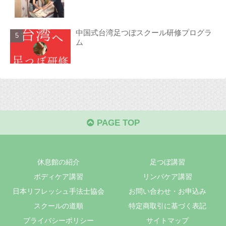
中国式台湾足つぼスクール研修プログラ
ム
PAGE TOP
休息館の紹介
足つぼ講習
ボディケア講習
リンパケア講習
日本リフレッシュ手法士協会
お問い合わせ・お申込み
スクールの道順
特定商取引に基づく表記
プライバシーポリシー
サイトマップ