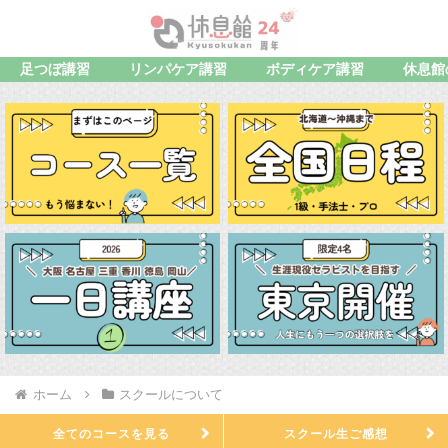
足つぼ講習
リンパケア講習
ボディケア講習
休息館
ホーム
スクールについて
全てのコースを見る
スクール生ご感想