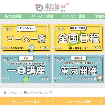
足つぼ講習
リンパケア講習
ボディケア講習
休息館
ホーム
スクールについて
全てのコースを見る
スクール生ご感想