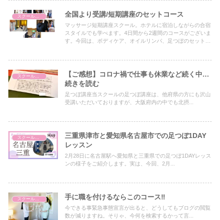
全国より受講/短期講座のセットコース
スクールについて
マッサージ短期講座スクール。ホテルに宿泊しながらの合宿
スタイルでも学べます。4日間から2週間のコースがございま
す。今回は、ボディケア、オイルリンパ、足つぼのセットコ
ースを愛知県から9日間をかけて学ばれたスクール生さんの
ご感想です。
【ご感想】コロナ禍で仕事も休業など続く中…
スクールについて
続きを読む
足つぼ講座当スクールの足つぼ講座は、他府県の方にも沢山
受講いただいておりますが、大阪府内の中でも北摂...
三重県津市と愛知県名古屋市での足つぼ1DAY
スクールについて
レッスン
2月28日に名古屋駅へ愛知県と三重県での足つぼ1DAYレッス
ンの様子をご紹介します。実は、今回、2月...
手に職を付けるならこのコース‼︎
スクールについて
今できる事緊急事態宣言が出ると、どうしてもブログの閲覧
数が減りますね。そりゃ、今何を検索するかって言...