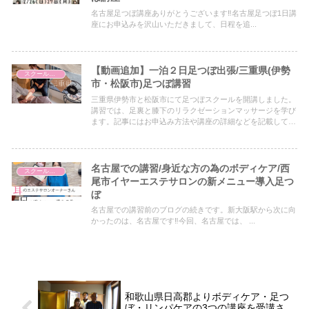
名古屋足つぼ講座ありがとうございます‼︎名古屋足つぼ1日講
座にお申込みを沢山いただきまして、日程を追...
【動画追加】一泊２日足つぼ出張/三重県(伊勢
スクールについて
市・松阪市)足つぼ講習
三重県伊勢市と松阪市にて足つぼスクールを開講しました。
講習では、足裏と膝下のリラクゼーションマッサージを学び
ます。記事にはお申込み方法や講座の詳細などを記載してい
ます。
名古屋での講習/身近な方の為のボディケア/西
スクールについて
尾市イヤーエステサロンの新メニュー導入足つ
ぼ
名古屋での講習前のブログの続きです。新大阪駅から次に向
かったのは、名古屋です‼︎今回、名古屋では、 ...
和歌山県日高郡よりボディケア・足つ
ぼ・リンパケアの3つの講座を受講さ