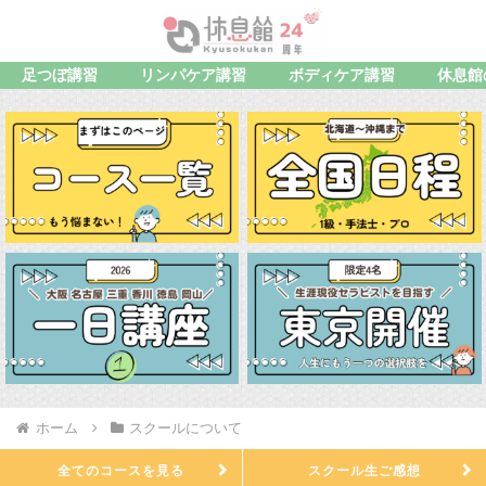
足つぼ講習
リンパケア講習
ボディケア講習
休息館
ホーム
スクールについて
全てのコースを見る
スクール生ご感想