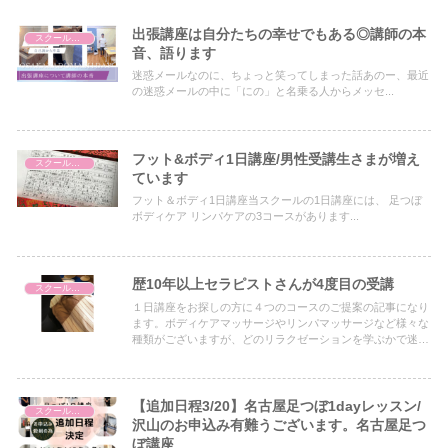
出張講座は自分たちの幸せでもある◎講師の本
スクールについて
音、語ります
迷惑メールなのに、ちょっと笑ってしまった話あのー、最近
の迷惑メールの中に「にの」と名乗る人からメッセ...
フット&ボディ1日講座/男性受講生さまが増え
スクールについて
ています
フット＆ボディ1日講座当スクールの1日講座には、 足つぼ
ボディケア リンパケアの3コースがあります...
歴10年以上セラピストさんが4度目の受講
スクールについて
１日講座をお探しの方に４つのコースのご提案の記事になり
ます。ボディケアマッサージやリンパマッサージなど様々な
種類がございますが、どのリラクゼーションを学ぶかで迷わ
れている方は、ぜひ全てをご検討ください。学ぶことで様々
な相乗効果がございます。
【追加日程3/20】名古屋足つぼ1dayレッスン/
スクールについて
沢山のお申込み有難うございます。名古屋足つ
ぼ講座