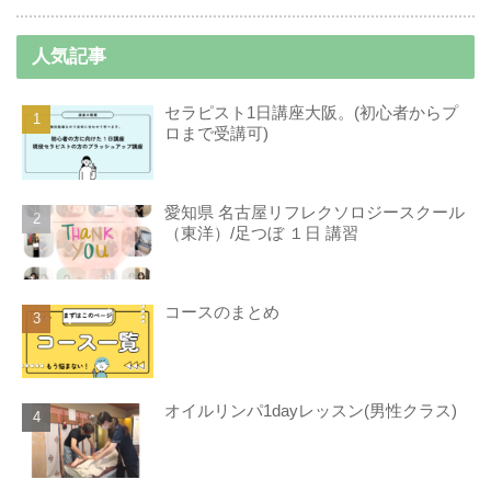
人気記事
セラピスト1日講座大阪。(初心者からプ
ロまで受講可)
愛知県 名古屋リフレクソロジースクール
（東洋）/足つぼ １日 講習
コースのまとめ
オイルリンパ1dayレッスン(男性クラス)