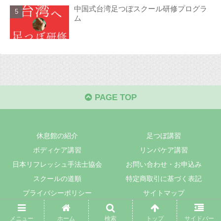
中国式台湾足つぼスクール研修プログラ
ム
PAGE TOP
休息館の紹介
足つぼ講習
ボディケア講習
リンパケア講習
日本リフレッシュ手法士協会
お問い合わせ・お申込み
スクールの道順
特定商取引に基づく表記
プライバシーポリシー
サイトマップ
© 2018 休息館.
メニュー
ホーム
検索
トップ
サイドバー