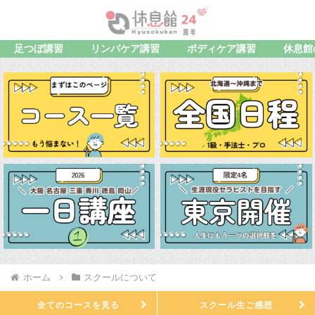
足つぼ講習
リンパケア講習
ボディケア講習
休息館
ホーム
スクールについて
全てのコースを見る
スクール生ご感想