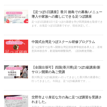
教室 大阪）
【足つぼ1日講座】香川 徳島での募集/メニュー
スクールについて
導入や家族への癒しにできる足つぼ講座
足つぼ1日講座1日で足つぼの基礎を学び民間資格を取得でき
ます。出張足つぼ1日講座ですが、現在決定して...
中国式台湾足つぼスクール研修プログラム
スクールについて
足つぼ留学で台湾へ開辦台灣足部按摩學校的各界人士，若有
意與本校合作，歡迎隨時聯繫我們。（諮詢將使用翻...
【全国出張可】四国(香川県)足つぼ1級講座/新
スクールについて
サロン開業の為ご受講
香川県(足つぼ1級講座)へ行ってきました香川県の善通寺に
行ってきました。今回は、足つぼ1級講座です。...
交野市より身近な方の為に足つぼ講習を受講さ
スクールについて
れました。