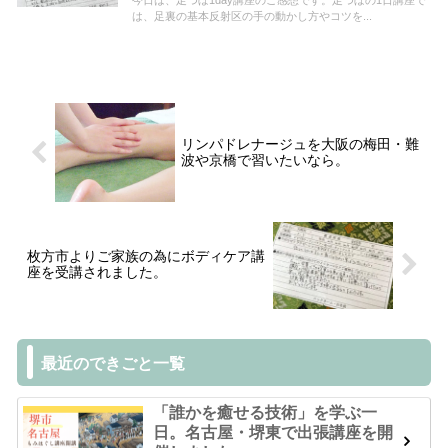
今日は、足つぼ1day講座のご感想です。足つぼの1日講座で
は、足裏の基本反射区の手の動かし方やコツを...
リンパドレナージュを大阪の梅田・難
波や京橋で習いたいなら。
枚方市よりご家族の為にボディケア講
座を受講されました。
最近のできごと一覧
「誰かを癒せる技術」を学ぶ一
日。名古屋・堺東で出張講座を開