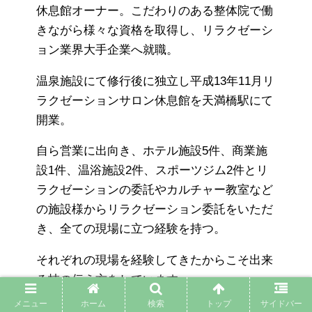
休息館オーナー。こだわりのある整体院で働
きながら様々な資格を取得し、リラクゼーシ
ョン業界大手企業へ就職。
温泉施設にて修行後に独立し平成13年11月リ
ラクゼーションサロン休息館を天満橋駅にて
開業。
自ら営業に出向き、ホテル施設5件、商業施
設1件、温浴施設2件、スポーツジム2件とリ
ラクゼーションの委託やカルチャー教室など
の施設様からリラクゼーション委託をいただ
き、全ての現場に立つ経験を持つ。
それぞれの現場を経験してきたからこそ出来
る技の伝え方をしています。
メニュー
ホーム
検索
トップ
サイドバー
お陰様で23周年。休息館の紹介