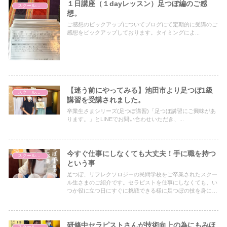
１日講座（１dayレッスン）足つぼ編のご感
スクールについて
想。
ご感想のピックアップについてブログにて定期的に受講のご
感想をピックアップしております。タイミングによ...
【迷う前にやってみる】池田市より足つぼ1級
スクールについて
講習を受講されました。
卒業生さまシリーズ(足つぼ講習)「足つぼ講習にご興味があ
ります。」とLINEでお問い合わせいただき、...
今すぐ仕事にしなくても大丈夫！手に職を持つ
スクールについて
という事
足つぼ、リフレクソロジーの民間学校をご卒業されたスクー
ル生さまのご紹介です。セラピストを仕事にしなくても、い
つか役に立つ日にすぐに挑戦できる様に足つぼの技を身に付
けておくという目的で足つぼ講座を受講されました。
研修中セラピストさんが技術向上の為にもみほ