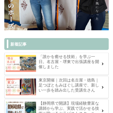
新着記事
「誰かを癒せる技術」を学ぶ一
日。名古屋・堺東で出張講座を開
催しました
東京開催｜次回は名古屋・徳島｜
足つぼともみほぐし講座で、新し
い一歩を踏み出した受講生さん
【静岡県で開講】現場経験豊富な
講師から学ぶ、実践で活かせる技