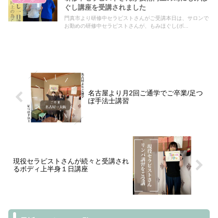
スクールについて
ぐし講座を受講されました
門真市より研修中セラピストさんがご受講本日は、サロンで
お勤めの研修中セラピストさんが、もみほぐし(ボ...
名古屋より月2回ご通学でご卒業/足つ
ぼ手法士講習
現役セラピストさんが続々と受講され
るボディ上半身１日講座