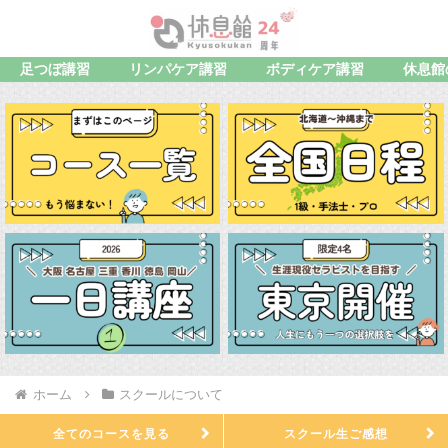
足つぼ講習
リンパケア講習
ボディケア講習
休息館
ホーム
スクールについて
全てのコースを見る
スクール生ご感想