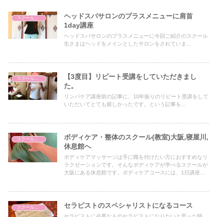
ヘッドスパサロンのプラスメニューに肩首
スクールについて
1day講座
ヘッドスパサロンのプラスメニューに今回ご紹介のスクール
生さまはヘッドをメインとしたサロンをされていま...
【3度目】リピート受講をしていただきまし
スクールについて
た。
リンパケア講座前の記事に、10年振りのリピート受講をして
いただいてとても嬉しかったです。という記事を...
ボディケア・整体のスクール(教室)大阪,寝屋川,
スクールについて
休息館へ
ボディケアマッサージは手に職を付けたい方におすすめなリ
ラクゼーションです。そんなボディケアが学べるスクールが
大阪にある休息館です。ボディケアコースには、1日講座か
ら1級講座、さらには手法士講座など目的に合わせて受講す
ることができるコースがございます。
セラピストのスペシャリストになるコース
スクールについて
セラピストに必要なものセラピストになりたいと思った時、