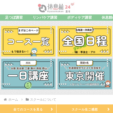
足つぼ講習
リンパケア講習
ボディケア講習
休息館
ホーム
スクールについて
全てのコースを見る
スクール生ご感想