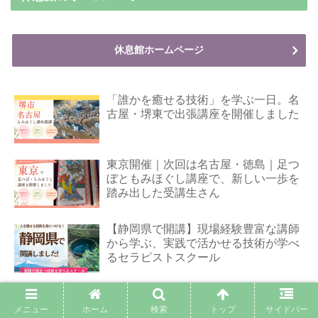
休息館ホームページ
「誰かを癒せる技術」を学ぶ一日。名
古屋・堺東で出張講座を開催しました
東京開催｜次回は名古屋・徳島｜足つ
ぼともみほぐし講座で、新しい一歩を
踏み出した受講生さん
【静岡県で開講】現場経験豊富な講師
から学ぶ、実践で活かせる技術が学べ
るセラピストスクール
奈良県よりご通学｜足つぼ1級講座で
サロン開業を目指して
メニュー
ホーム
検索
トップ
サイドバー