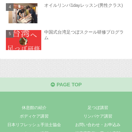
オイルリンパ1dayレッスン(男性クラス)
中国式台湾足つぼスクール研修プログラ
ム
PAGE TOP
休息館の紹介
足つぼ講習
ボディケア講習
リンパケア講習
日本リフレッシュ手法士協会
お問い合わせ・お申込み