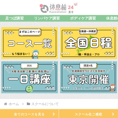
足つぼ講習
リンパケア講習
ボディケア講習
休息館
ホーム
スクールについて
全てのコースを見る
スクール生ご感想