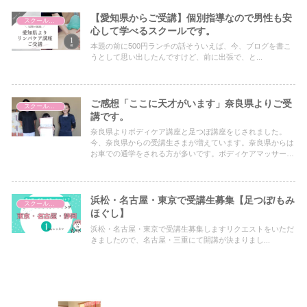
【愛知県からご受講】個別指導なので男性も安
スクールについて
心して学べるスクールです。
本題の前に500円ランチの話そういえば、今、ブログを書こ
うとして思い出したんですけど、前に出張で、と...
ご感想「ここに天才がいます」奈良県よりご受
スクールについて
講です。
奈良県よりボディケア講座と足つぼ講座をじされました。
今、奈良県からの受講生さまが増えています。奈良県からは
お車での通学をされる方が多いです。ボディケアマッサー
ジ、足つぼのリラクゼーションが学びたい方は休息館へ
浜松・名古屋・東京で受講生募集【足つぼ/もみ
スクールについて
ほぐし】
浜松・名古屋・東京で受講生募集しますリクエストをいただ
きましたので、名古屋・三重にて開講が決まりまし...