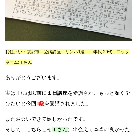
お住まい：京都市 受講講座：リンパ1級 年代:20代 ニック
ネーム:Ｉさん
ありがとうございます。
実はＩ様は以前に
１日講座
を受講され、もっと深く学
びたいと今回
1級
を受講されました。
またお会いできて嬉しかったです。
そして、こちらこそ
Ｉさん
に出会えて本当に良かった