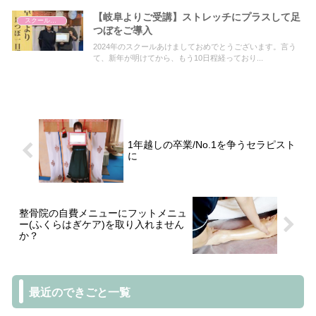
【岐阜よりご受講】ストレッチにプラスして足
スクールについて
つぼをご導入
2024年のスクールあけましておめでとうございます。言う
て、新年が明けてから、もう10日程経っており...
1年越しの卒業/No.1を争うセラピスト
に
整骨院の自費メニューにフットメニュ
ー(ふくらはぎケア)を取り入れません
か？
最近のできごと一覧