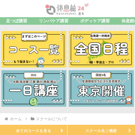
足つぼ講習
リンパケア講習
ボディケア講習
休息館
ホーム
スクールについて
全てのコースを見る
スクール生ご感想