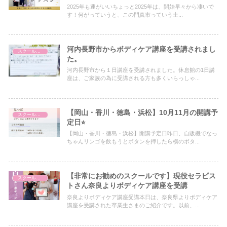
2025年も運がいいちょっと2025年は、開始早々から凄いで
す！何がっていうと、この門真市っていう土...
河内長野市からボディケア講座を受講されまし
スクールについて
た。
河内長野市から１日講座を受講されました。休息館の1日講
座は、ご家族の為に受講される方も多くいらっしゃ...
【岡山・香川・徳島・浜松】10月11月の開講予
スクールについて
定日⭐︎
【岡山・香川・徳島・浜松】開講予定日昨日、自販機でなっ
ちゃんリンゴを飲もうとボタンを押したら横のボタ...
【非常にお勧めのスクールです】現役セラピス
スクールについて
トさん奈良よりボディケア講座を受講
奈良よりボディケア講座受講本日は、奈良県よりボディケア
講座を受講された卒業生さまのご紹介です。以前、...