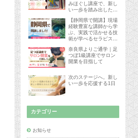
みほぐし講座で、新し
い一歩を踏み出した受
講生さん
【静岡県で開講】現場
経験豊富な講師から学
ぶ、実践で活かせる技
術が学べるセラピスト
スクール
奈良県よりご通学｜足
つぼ1級講座でサロン
開業を目指して
次のステージへ。新し
い一歩を応援する1日
カテゴリー
お知らせ