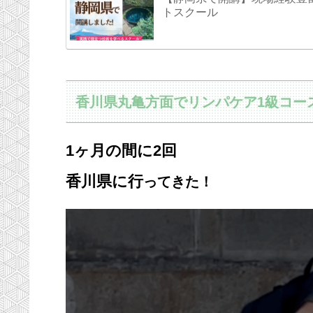
トスクール
香川県丸亀方面でリンパケア1級コー
1ヶ月の間に2回
香川県に
行
ってきた！