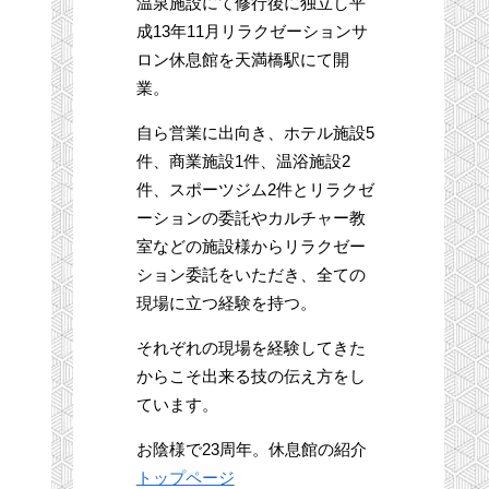
温泉施設にて修行後に独立し平
成13年11月リラクゼーションサ
ロン休息館を天満橋駅にて開
業。
自ら営業に出向き、ホテル施設5
件、商業施設1件、温浴施設2
件、スポーツジム2件とリラクゼ
ーションの委託やカルチャー教
室などの施設様からリラクゼー
ション委託をいただき、全ての
現場に立つ経験を持つ。
それぞれの現場を経験してきた
からこそ出来る技の伝え方をし
ています。
お陰様で23周年。休息館の紹介
トップページ