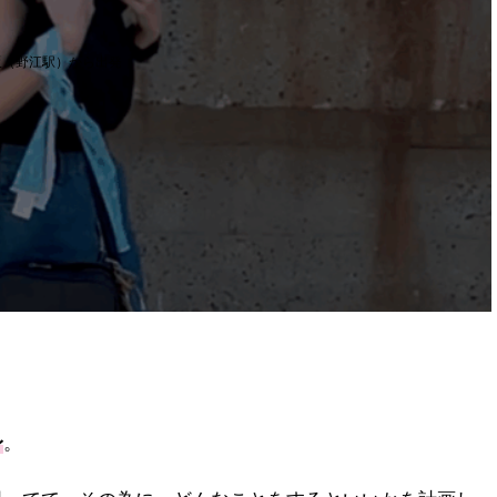
阪（野江駅）から出発
身
。