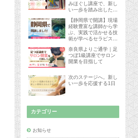
みほぐし講座で、新し
い一歩を踏み出した受
講生さん
【静岡県で開講】現場
経験豊富な講師から学
ぶ、実践で活かせる技
術が学べるセラピスト
スクール
奈良県よりご通学｜足
つぼ1級講座でサロン
開業を目指して
次のステージへ。新し
い一歩を応援する1日
カテゴリー
お知らせ