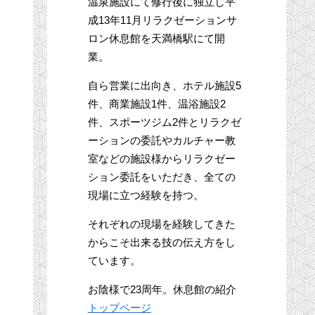
温泉施設にて修行後に独立し平
成13年11月リラクゼーションサ
ロン休息館を天満橋駅にて開
業。
自ら営業に出向き、ホテル施設5
件、商業施設1件、温浴施設2
件、スポーツジム2件とリラクゼ
ーションの委託やカルチャー教
室などの施設様からリラクゼー
ション委託をいただき、全ての
現場に立つ経験を持つ。
それぞれの現場を経験してきた
からこそ出来る技の伝え方をし
ています。
お陰様で23周年。休息館の紹介
トップページ